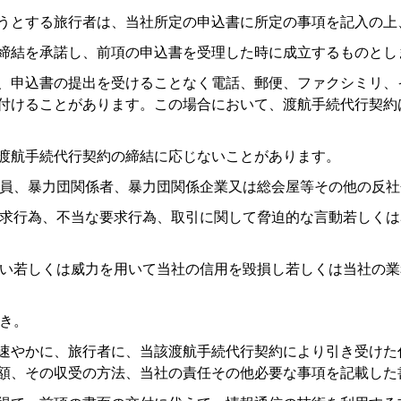
ようとする旅行者は、当社所定の申込書に所定の事項を記入の
の締結を承諾し、前項の申込書を受理した時に成立するものとし
ず、申込書の提出を受けることなく電話、郵便、ファクシミリ
付けることがあります。この場合において、渡航手続代行契約
、渡航手続代行契約の締結に応じないことがあります。
員、暴力団関係者、暴力団関係企業又は総会屋等その他の反社
求行為、不当な要求行為、取引に関して脅迫的な言動若しくは
い若しくは威力を用いて当社の信用を毀損し若しくは当社の業
き。
後速やかに、旅行者に、当該渡航手続代行契約により引き受け
額、その収受の方法、当社の責任その他必要な事項を記載した